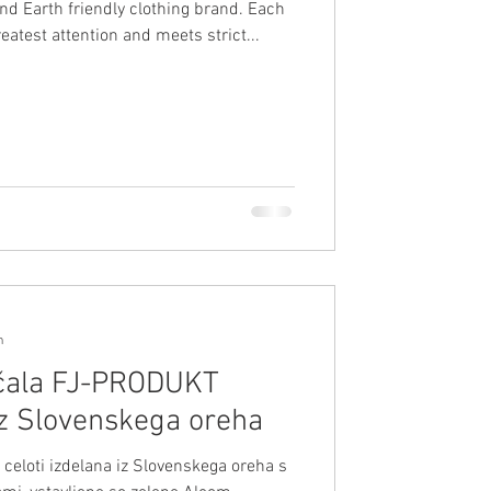
atest attention and meets strict...
n
čala FJ-PRODUKT
iz Slovenskega oreha
celoti izdelana iz Slovenskega oreha s