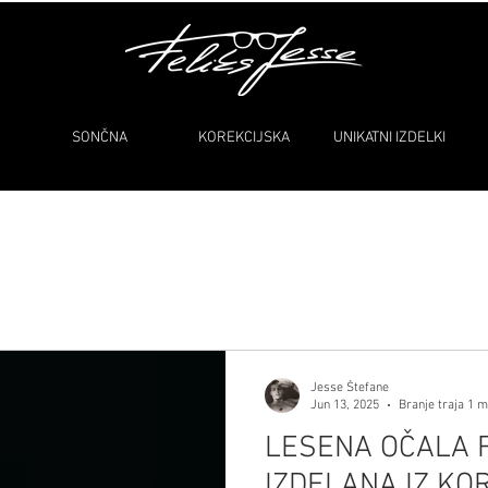
SONČNA
KOREKCIJSKA
UNIKATNI IZDELKI
Jesse Štefane
Jun 13, 2025
Branje traja 1 m
LESENA OČALA F
IZDELANA IZ K