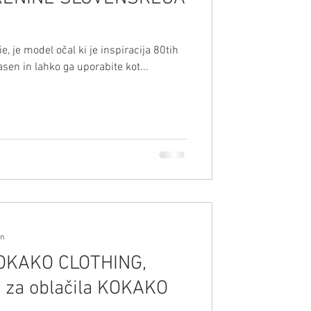
 je model očal ki je inspiracija 80tih
asen in lahko ga uporabite kot...
in
OKAKO CLOTHING,
ja za oblačila KOKAKO