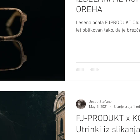
OREHA
Lesena očala FJPRODUKT Oldie,
let oblikovan tako, da je brezč
Jesse Štefane
May 5, 2021
Branje traja 1 m
FJ-PRODUKT x K
Utrinki iz slikan