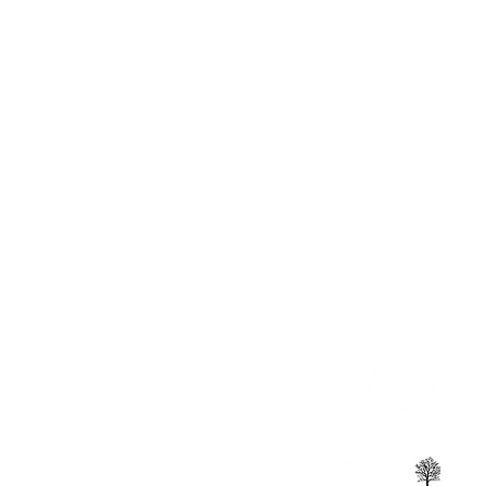
KOREKCIJSKA
O NAS
SONČNA
OČALA
OČALA