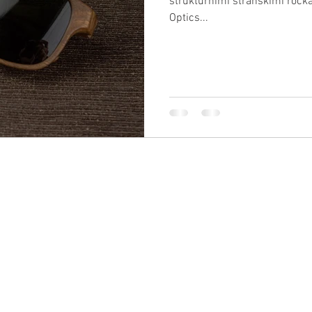
strukturnimi stranskimi ročka
Optics...