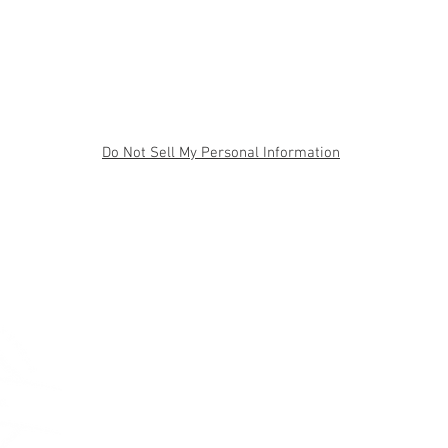
Do Not Sell My Personal Information
BLOG
KONTAKT
VPRAŠAJ
V primeru 
lesen okvi
neveste kako
ali kakšen d
obrnete
kon
04