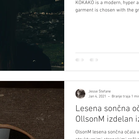
KOKAKO is a modern, hyper and Earth friendly clothing brand. Each
garment is chosen with the gre
Jesse Štefane
Jan 4, 2021
Branje traja 1 mi
Lesena sončna o
OllsonM izdelan 
OlsonM lesena sončna očala v 