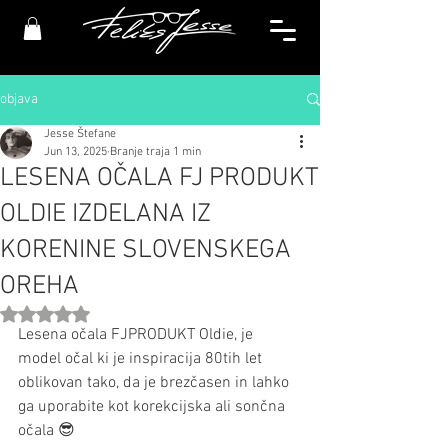
objava
Jesse Štefane
Jun 13, 2025
Branje traja 1 min
LESENA OČALA FJ PRODUKT
OLDIE IZDELANA IZ
KORENINE SLOVENSKEGA
OREHA
Ocena NaN od 5 zvezdic.
Lesena očala FJPRODUKT Oldie, je 
model očal ki je inspiracija 80tih let 
oblikovan tako, da je brezčasen in lahko 
ga uporabite kot korekcijska ali sončna 
očala 😎