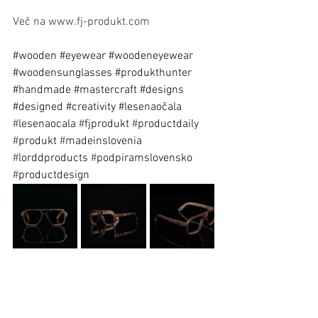
Več na www.fj-produkt.com
#wooden
#eyewear
#woodeneyewear
#woodensunglasses
#produkthunter
#handmade
#mastercraft
#designs
#designed
#creativity
#lesenaočala 
#
lesenaocala 
#
fjprodukt 
#
productdaily 
#
produkt 
#
madeinslovenia 
#
lorddproducts 
#
podpiramslovensko 
#
productdesign