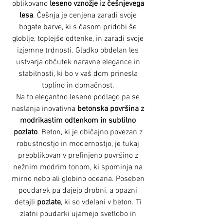
oblikovano
leseno vznožje iz češnjevega
lesa
. Češnja je cenjena zaradi svoje
bogate barve, ki s časom pridobi še
globlje, toplejše odtenke, in zaradi svoje
izjemne trdnosti. Gladko obdelan les
ustvarja občutek naravne elegance in
stabilnosti, ki bo v vaš dom prinesla
toplino in domačnost.
Na to elegantno leseno podlago pa se
naslanja inovativna
betonska površina z
modrikastim odtenkom in subtilno
pozlato
. Beton, ki je običajno povezan z
robustnostjo in modernostjo, je tukaj
preoblikovan v prefinjeno površino z
nežnim modrim tonom, ki spominja na
mirno nebo ali globino oceana. Poseben
poudarek pa dajejo drobni, a opazni
detajli
pozlate
, ki so vdelani v beton. Ti
zlatni poudarki ujamejo svetlobo in