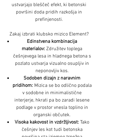
ustvarjajo bleščeč efekt, ki betonski
površini doda pridih razkošja in
prefinjenosti.
Zakaj izbrati klubsko mizico Element?
Edinstvena kombinacija
materialov:
Združitev toplega
češnjevega lesa in hladnega betona s
pozlato ustvarja vizualno osupljiv in
neponovljiv kos.
Sodoben dizajn z naravnim
pridihom:
Mizica se bo odlično podala
v sodobne in minimalistične
interjerje, hkrati pa bo zaradi lesene
podlage v prostor vnesla toplino in
organski občutek.
Visoka kakovost in vzdržljivost:
Tako
češnjev les kot tudi betonska
površina sta izjemno trpežna