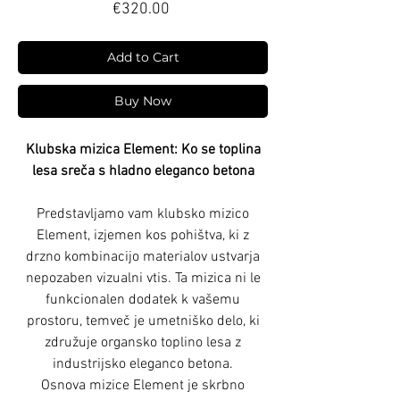
Price
€320.00
Add to Cart
Buy Now
Klubska mizica Element: Ko se toplina
lesa sreča s hladno eleganco betona
Predstavljamo vam klubsko mizico
Element, izjemen kos pohištva, ki z
drzno kombinacijo materialov ustvarja
nepozaben vizualni vtis. Ta mizica ni le
funkcionalen dodatek k vašemu
prostoru, temveč je umetniško delo, ki
združuje organsko toplino lesa z
industrijsko eleganco betona.
Osnova mizice Element je skrbno