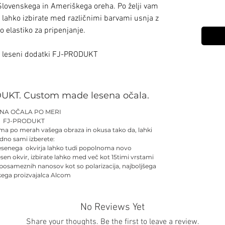
Slovenskega in Ameriškega oreha. Po želji vam
 lahko izbirate med različnimi barvami usnja z
vo elastiko za pripenjanje.
i leseni dodatki FJ-PRODUKT
UKT. Custom made lesena očala.
ENA OČALA PO MERI
FJ-PRODUKT
ma po merah vašega obraza in okusa tako da, lahki
dno sami izberete:
esenega okvirja lahko tudi popolnoma novo
esen okvir, izbirate lahko med več kot 15timi vrstami
 posameznih nanosov kot so polarizacija, najboljšega
kega proizvajalca Alcom
No Reviews Yet
Share your thoughts. Be the first to leave a review.