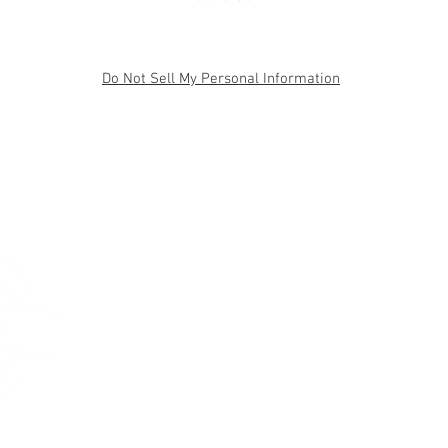
Do Not Sell My Personal Information
SSES
BLOG
CONTACT
ASK FJ-
If you woul
wooden fra
unsure how t
any other
co
04
04
produk