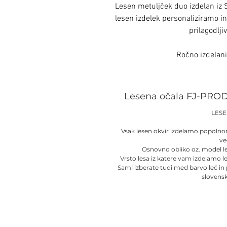
Lesen metuljček duo izdelan iz 
lesen izdelek personaliziramo in
prilagodlji
Ročno izdelan
Lesena očala FJ-PROD
LES
Vsak lesen okvir izdelamo popolno
ve
Osnovno obliko oz. model l
Vrsto lesa iz katere vam izdelamo l
Sami izberate tudi med barvo leč in
slovens