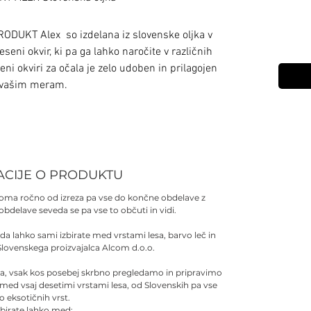
RODUKT Alex so izdelana iz slovenske oljka v
seni okvir, ki pa ga lahko naročite v različnih
eni okviri za očala je zelo udoben in prilagojen
vašim meram.
ACIJE O PRODUKTU
noma ročno od izreza pa vse do končne obdelave z
 obdelave seveda se pa vse to občuti in vidi.
 da lahko sami izbirate med vrstami lesa, barvo leč in
Slovenskega proizvajalca Alcom d.o.o.
sa, vsak kos posebej skrbno pregledamo in pripravimo
 med vsaj desetimi vrstami lesa, od Slovenskih pa vse
o eksotičnih vrst.
zbirate lahko med: