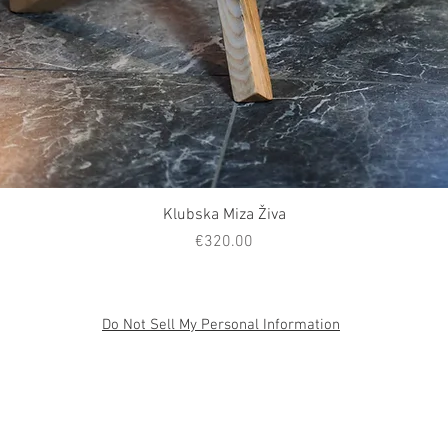
Quick View
Klubska Miza Živa
Price
€320.00
Do Not Sell My Personal Information
SSES
BLOG
CONTACT
ASK FJ-
If you woul