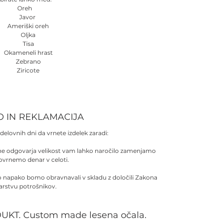
Oreh
Javor
Ameriški oreh
Oljka
Tisa
Okameneli hrast
Zebrano
Ziricote
O IN REKLAMACIJA
delovnih dni da vrnete izdelek zaradi:
 ne odgovarja velikost vam lahko naročilo zamenjamo
povrnemo denar v celoti.
no napako bomo obravnavali v skladu z določili Zakona
arstvu potrošnikov.
UKT. Custom made lesena očala.