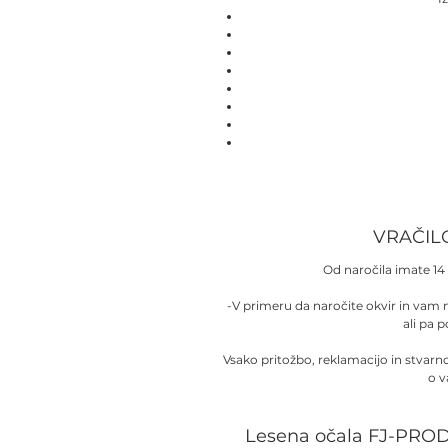
VRAČIL
Od naročila imate 14 
-V primeru da naročite okvir in vam
ali pa 
Vsako pritožbo, reklamacijo in stvar
o v
Lesena očala FJ-PROD