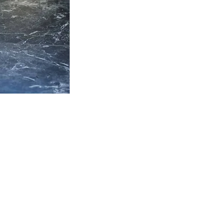
PRODUCT
d like to order our