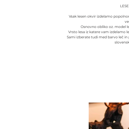
LES
Vsak lesen okvir izdelamo popolno
ve
Osnovno obliko oz. model l
Vrsto lesa iz katere vam izdelamo l
Sami izberate tudi med barvo leč in
slovens