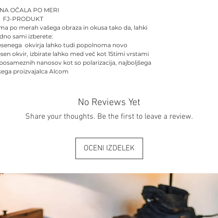
ENA OČALA PO MERI
FJ-PRODUKT
ma po merah vašega obraza in okusa tako da, lahki
dno sami izberete:
esenega okvirja lahko tudi popolnoma novo
esen okvir, izbirate lahko med več kot 15timi vrstami
 posameznih nanosov kot so polarizacija, najboljšega
kega proizvajalca Alcom
No Reviews Yet
Share your thoughts. Be the first to leave a review.
OCENI IZDELEK