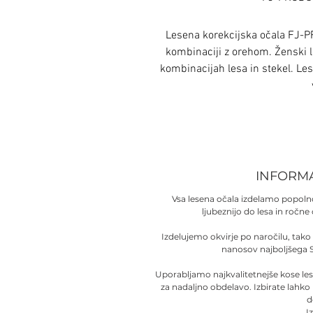
Lesena korekcijska očala FJ-P
kombinaciji z orehom. Ženski le
kombinacijah lesa in stekel. Les
INFORM
Vsa lesena očala izdelamo popol
ljubeznijo do lesa in ročne
Izdelujemo okvirje po naročilu, tako
nanosov najboljšega 
Uporabljamo najkvalitetnejše kose le
za nadaljno obdelavo. Izbirate lahko
d
I