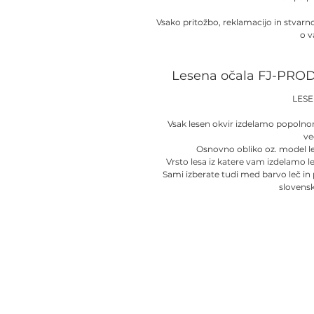
Vsako pritožbo, reklamacijo in stvar
o v
Lesena očala FJ-PROD
LES
Vsak lesen okvir izdelamo popolno
ve
Osnovno obliko oz. model l
Vrsto lesa iz katere vam izdelamo l
Sami izberate tudi med barvo leč in
slovens