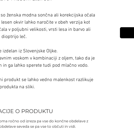
so ženska modna sončna ali korekcijska očala
 lesen okvir lahko naročite v obeh verzija kot
la v poljubni velikosti, vrsti lesa in barvo ali
dioptrijo leč.
je izdelan iz Slovenjske Oljke.
avnim voskom v kombinaciji z oljem, tako da je
 in ga lahko sperete tudi pod mlačno vodo.
ni produkt se lahko vedno malenkost razlikuje
produkta na sliki.
ACIJE O PRODUKTU
lnoma ročno od izreza pa vse do končne obdelave z
 obdelave seveda se pa vse to občuti in vidi.