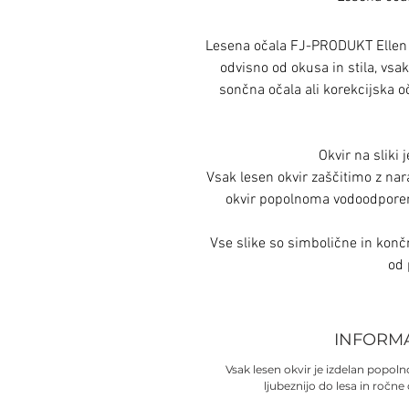
Lesena očala FJ-PRODUKT Ellen 
odvisno od okusa in stila, vsak
sončna očala ali korekcijska oča
Okvir na sliki 
Vsak lesen okvir zaščitimo z nar
okvir popolnoma vodoodporen
Vse slike so simbolične in konč
od 
INFORM
Vsak lesen okvir je izdelan popo
ljubeznijo do lesa in ročne