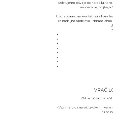
Izdelujemo okvirje po naročilu, tako
nanosov najboljšega 
Uporabljamo najkvalitetnejše kose le
za nadaljno obdelavo. Izbirate lahko
d
I
VRAČIL
Od naročila imate 14 
-V primeru da naročite okvir in vam
ali pa 