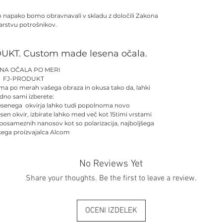
no napako bomo obravnavali v skladu z določili Zakona
arstvu potrošnikov.
UKT. Custom made lesena očala.
ENA OČALA PO MERI
FJ-PRODUKT
ma po merah vašega obraza in okusa tako da, lahki
dno sami izberete:
esenega okvirja lahko tudi popolnoma novo
esen okvir, izbirate lahko med več kot 15timi vrstami
 posameznih nanosov kot so polarizacija, najboljšega
kega proizvajalca Alcom
No Reviews Yet
Share your thoughts. Be the first to leave a review.
OCENI IZDELEK