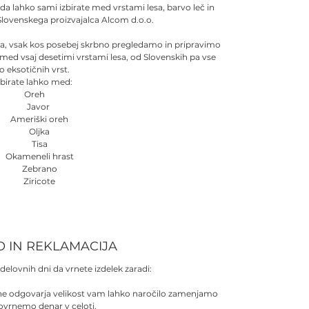
 da lahko sami izbirate med vrstami lesa, barvo leč in
Slovenskega proizvajalca Alcom d.o.o.
sa, vsak kos posebej skrbno pregledamo in pripravimo
 med vsaj desetimi vrstami lesa, od Slovenskih pa vse
o eksotičnih vrst.
zbirate lahko med:
Oreh
Javor
Ameriški oreh
Oljka
Tisa
Okameneli hrast
Zebrano
Ziricote
O IN REKLAMACIJA
delovnih dni da vrnete izdelek zaradi:
 ne odgovarja velikost vam lahko naročilo zamenjamo
povrnemo denar v celoti.