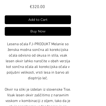
Price
€320.00
Add to Cart
Buy Now
Lesena očala FJ-PRODUKT Melanie so
ženska modna sončna ali korekcijska
očala odvisno od okusa in stila, vsak
lesen okvir lahko naročite v obeh verzija
kot sončna očala ali korekcijska očala v
poljubni velikosti, vrsti lesa in barvo ali
dioptrijo leč.
Okvir na sliki je izdelan iz slovenske Tise.
Vsak lesen okvir zaščitimo z naravnim
voskom v kombinaciji z oljem, tako da je