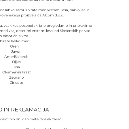
 da lahko sami izbirate med vrstami lesa, barvo leč in
Slovenskega proizvajalca Alcom d.o.o.
sa, vsak kos posebej skrbno pregledamo in pripravimo
 med vsaj desetimi vrstami lesa, od Slovenskih pa vse
o eksotičnih vrst.
zbirate lahko med:
Oreh
Javor
Ameriški oreh
Oljka
Tisa
Okameneli hrast
Zebrano
Ziricote
O IN REKLAMACIJA
delovnih dni da vrnete izdelek zaradi: