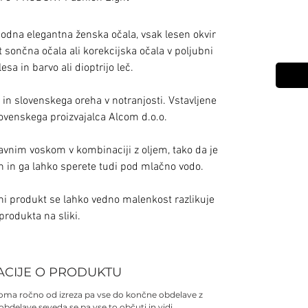
na elegantna ženska očala, vsak lesen okvir
t sončna očala ali korekcijska očala v poljubni
 lesa in barvo ali dioptrijo leč.
ja in slovenskega oreha v notranjosti. Vstavljene
lovenskega proizvajalca Alcom d.o.o.
avnim voskom v kombinaciji z oljem, tako da je
 in ga lahko sperete tudi pod mlačno vodo.
ni produkt se lahko vedno malenkost razlikuje
produkta na sliki.
ACIJE O PRODUKTU
lnoma ročno od izreza pa vse do končne obdelave z
 obdelave seveda se pa vse to občuti in vidi.