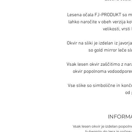
Lesena očala FJ-PRODUKT so mod
lahko naročite v obeh verzija ko
velikosti, vrsti
Okvir na sliki je izdelan iz javor
so gold mirror leče s
Vsak lesen okvir zaščitimo z nar
okvir popolnoma vodoodporen
Vse slike so simbolične in konč
od 
INFORM
Vsak lesen okvir je izdelan popo
ljubeznijo do lesa in ročne