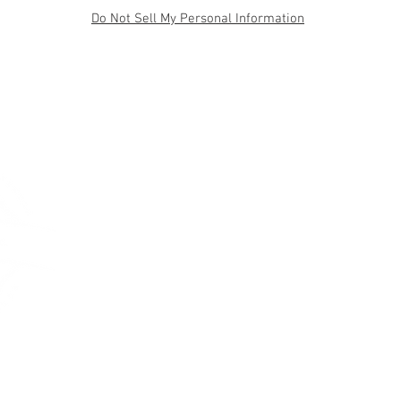
Do Not Sell My Personal Information
SSES
BLOG
CONTACT
ASK FJ-
If you woul
wooden fra
unsure how t
any other
co
04
04
produk
Parti
115, 2