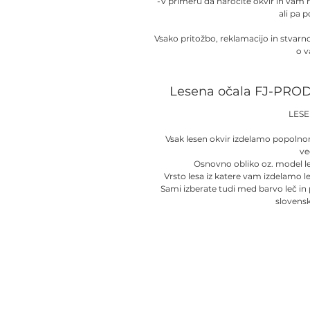
-V primeru da naročite okvir in vam
ali pa 
Vsako pritožbo, reklamacijo in stvar
o v
Lesena očala FJ-PROD
LES
Vsak lesen okvir izdelamo popolno
ve
Osnovno obliko oz. model l
Vrsto lesa iz katere vam izdelamo l
Sami izberate tudi med barvo leč in
slovens