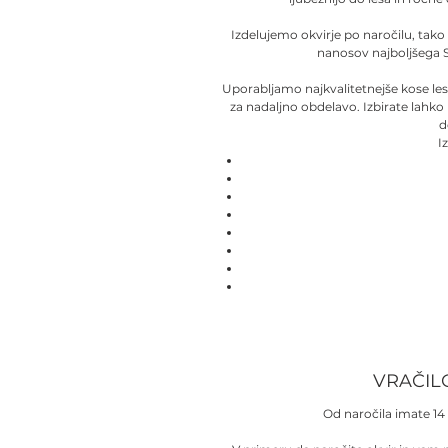
Izdelujemo okvirje po naročilu, tako
nanosov najboljšega 
Uporabljamo najkvalitetnejše kose le
za nadaljno obdelavo. Izbirate lahko
d
I
VRAČIL
Od naročila imate 14 