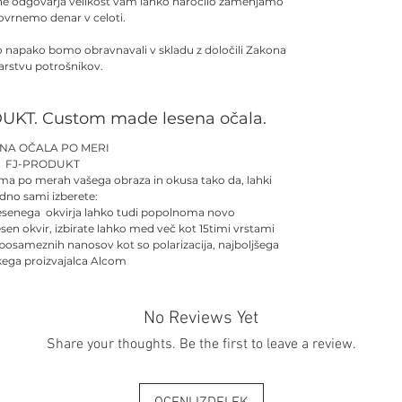
 ne odgovarja velikost vam lahko naročilo zamenjamo
povrnemo denar v celoti.
no napako bomo obravnavali v skladu z določili Zakona
arstvu potrošnikov.
UKT. Custom made lesena očala.
ENA OČALA PO MERI
FJ-PRODUKT
ma po merah vašega obraza in okusa tako da, lahki
dno sami izberete:
esenega okvirja lahko tudi popolnoma novo
esen okvir, izbirate lahko med več kot 15timi vrstami
 posameznih nanosov kot so polarizacija, najboljšega
kega proizvajalca Alcom
No Reviews Yet
Share your thoughts. Be the first to leave a review.