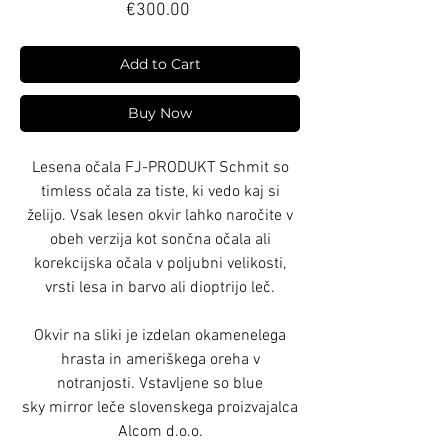
Price
€300.00
Add to Cart
Buy Now
Lesena očala FJ-PRODUKT Schmit so
timless očala za tiste, ki vedo kaj si
želijo. Vsak lesen okvir lahko naročite v
obeh verzija kot sončna očala ali
korekcijska očala v poljubni velikosti,
vrsti lesa in barvo ali dioptrijo leč.
Okvir na sliki je izdelan okamenelega
hrasta in ameriškega oreha v
notranjosti. Vstavljene so blue
sky mirror leče slovenskega proizvajalca
Alcom d.o.o.