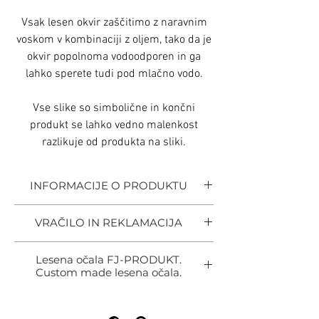
Vsak lesen okvir zaščitimo z naravnim
voskom v kombinaciji z oljem, tako da je
okvir popolnoma vodoodporen in ga
lahko sperete tudi pod mlačno vodo.
Vse slike so simbolične in končni
produkt se lahko vedno malenkost
razlikuje od produkta na sliki.
INFORMACIJE O PRODUKTU
Vsak lesen okvir je izdelan popolnoma ročno
VRAČILO IN REKLAMACIJA
od izreza pa vse do končne obdelave z
ljubeznijo do lesa in ročne obdelave seveda se
Od naročila imate 14 delovnih dni da vrnete
pa vse to občuti in vidi.
Lesena očala FJ-PRODUKT.
izdelek zaradi:
Custom made lesena očala.
Izdelujemo okvirje po naročilu, tako da lahko
-V primeru da naročite okvir in vam ne
sami izbirate med vrstami lesa, barvo leč in
LESENA OČALA PO MERI
odgovarja velikost vam lahko naročilo
nanosov najboljšega Slovenskega proizvajalca
FJ-PRODUKT
zamenjamo ali pa povrnemo denar v celoti.
Alcom d.o.o.