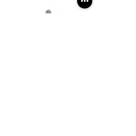
ASK FJ-PRODUCT
If you would like to order our wooden frame
online and are unsure how to choose the size or
any other details, you can contact us:
040-814-086
040-376-420
040-814-086
produkt.fj@gmail.com
Partizanska Street
115, 2317
Oplotnica, Slovenia