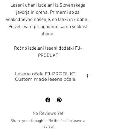
Leseni uhani izdelani iz Slovenskega
javorja in oreha. Primerni so za
vsakodnevno nošenje, so lahki in udobni.
Po želji vam prilagodimo samo velikost
uhana.
Ročno izdelani leseni dodatki FJ-
PRODUKT
Lesena očala FJ-PRODUKT.
Custom made lesena očala.
LESENA OČALA PO MERI
FJ-PRODUKT
Vsak lesen okvir izdelamo popolnoma po
merah vašega obraza in okusa tako da, lahki
vedno sami izberete:
No Reviews Yet
Osnovno obliko oz. model lesenega okvirja
Share your thoughts. Be the first to leave a
lahko tudi popolnoma novo
review.
Vrsto lesa iz katere vam izdelamo lesen okvir,
izbirate lahko med več kot 15timi vrstami