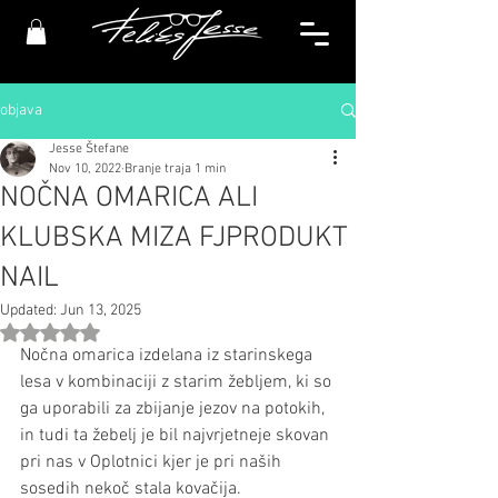
objava
Jesse Štefane
Nov 10, 2022
Branje traja 1 min
NOČNA OMARICA ALI
KLUBSKA MIZA FJPRODUKT
NAIL
Updated:
Jun 13, 2025
Ocena NaN od 5 zvezdic.
Nočna omarica izdelana iz starinskega 
lesa v kombinaciji z starim žebljem, ki so 
ga uporabili za zbijanje jezov na potokih, 
in tudi ta žebelj je bil najvrjetneje skovan 
pri nas v Oplotnici kjer je pri naših 
sosedih nekoč stala kovačija. 