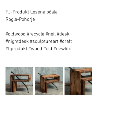
FJ-Produkt Lesena očala
Rogla-Pohorje
#oldwood
#recycle
#neil
#desk
#nightdesk
#sculptureart
#craft
#fjprodukt
#wood
#old
#newlife