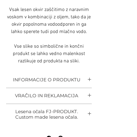
Vsak lesen okvir zaščitimo z naravnim
voskom v kombinaciji z oljem, tako da je
okvir popolnoma vodoodporen in ga
lahko sperete tudi pod mlačno vodo.
Vse slike so simbolične in končni
produkt se lahko vedno malenkost
razlikuje od produkta na sliki.
INFORMACIJE O PRODUKTU
Vsak lesen okvir je izdelan popolnoma ročno
VRAČILO IN REKLAMACIJA
od izreza pa vse do končne obdelave z
ljubeznijo do lesa in ročne obdelave seveda se
Od naročila imate 14 delovnih dni da vrnete
pa vse to občuti in vidi.
Lesena očala FJ-PRODUKT.
izdelek zaradi:
Custom made lesena očala.
Izdelujemo okvirje po naročilu, tako da lahko
-V primeru da naročite okvir in vam ne
sami izbirate med vrstami lesa, barvo leč in
LESENA OČALA PO MERI
odgovarja velikost vam lahko naročilo
nanosov najboljšega Slovenskega proizvajalca
FJ-PRODUKT
zamenjamo ali pa povrnemo denar v celoti.
Alcom d.o.o.