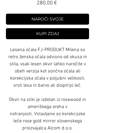
Price
280,00 €
NAROČI SVOJE
KUPI ZDAJ
Lesena očala FJ-PRODUKT Milena so
retro ženska očala odvisno od okusa in
stila, vsak lesen okvir lahko naročite v
obeh verzija kot sončna očala ali
korekcijska očala v poljubni velikosti,
vrsti lesa in barvo ali dioptrijo leč.
Okvir na sliki je izdelan iz rosewood in
ameriškega oreha v
notranjosti. Vstavljene so korekcijske
leče rose gold mirror slovenskega
proizvajalca Alcom d.o.o.