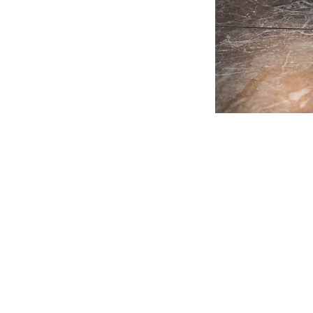
KOREKCIJSKA
O NAS
SONČNA
OČALA
OČALA