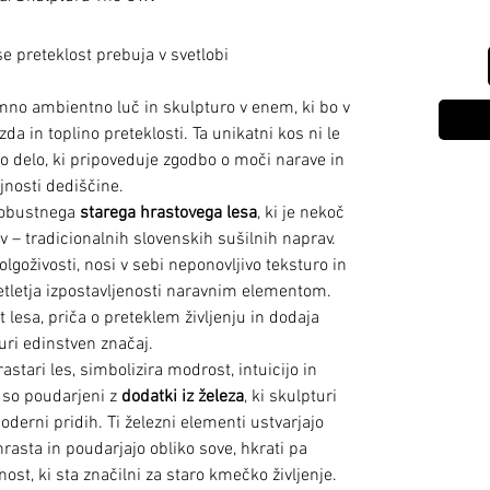
e preteklost prebuja v svetlobi
emno ambientno luč in skulpturo v enem, ki bo v
a in toplino preteklosti. Ta unikatni kos ni le
o delo, ki pripoveduje zgodbo o moči narave in
ajnosti dediščine.
 robustnega
starega hrastovega lesa
, ki je nekoč
v – tradicionalnih slovenskih sušilnih naprav.
olgoživosti, nosi v sebi neponovljivo teksturo in
esetletja izpostavljenosti naravnim elementom.
t lesa, priča o preteklem življenju in dodaja
uri edinstven značaj.
astari les, simbolizira modrost, intuicijo in
e so poudarjeni z
dodatki iz železa
, ki skulpturi
oderni pridih. Ti železni elementi ustvarjajo
hrasta in poudarjajo obliko sove, hkrati pa
nost, ki sta značilni za staro kmečko življenje.