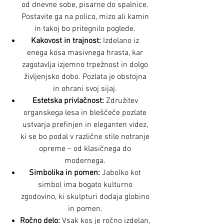
od dnevne sobe, pisarne do spalnice.
Postavite ga na polico, mizo ali kamin
in takoj bo pritegnilo poglede.
Kakovost in trajnost:
Izdelano iz
enega kosa masivnega hrasta, kar
zagotavlja izjemno trpežnost in dolgo
življenjsko dobo. Pozlata je obstojna
in ohrani svoj sijaj.
Estetska privlačnost:
Združitev
organskega lesa in bleščeče pozlate
ustvarja prefinjen in eleganten videz,
ki se bo podal v različne stile notranje
opreme – od klasičnega do
modernega.
Simbolika in pomen:
Jabolko kot
simbol ima bogato kulturno
zgodovino, ki skulpturi dodaja globino
in pomen.
Ročno delo:
Vsak kos je ročno izdelan,