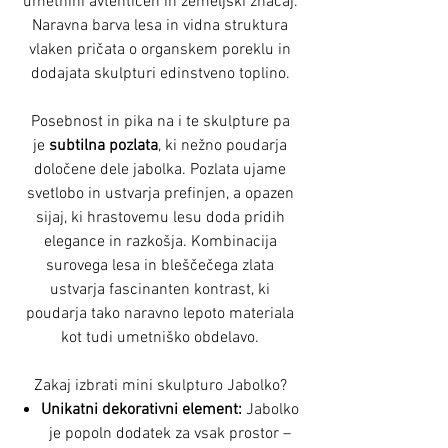
umetnini avtentičen in zemeljski značaj.
Naravna barva lesa in vidna struktura
vlaken pričata o organskem poreklu in
dodajata skulpturi edinstveno toplino.
Posebnost in pika na i te skulpture pa
je
subtilna pozlata
, ki nežno poudarja
določene dele jabolka. Pozlata ujame
svetlobo in ustvarja prefinjen, a opazen
sijaj, ki hrastovemu lesu doda pridih
elegance in razkošja. Kombinacija
surovega lesa in bleščečega zlata
ustvarja fascinanten kontrast, ki
poudarja tako naravno lepoto materiala
kot tudi umetniško obdelavo.
Zakaj izbrati mini skulpturo Jabolko?
Unikatni dekorativni element:
Jabolko
je popoln dodatek za vsak prostor –