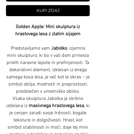
KUPI ZDAJ
Golden Apple: Mini skulptura iz
hrastovega lesa z zlatim sijajem
Predstavljamo vam
Jabolko
, izjemno
mini skulpturo, ki bo v vaš dom prinesla
pridih naravne lepote in prefinjenosti. Ta
dekorativni element, izklesan iz enega
samega kosa lesa, je več kot le okras – je
simbol obilja, modrosti in preprostosti,
preoblečen v umetniško obliko.
Vsaka skulptura Jabolka je skrbno
izdelana iz
masivnega hrastovega lesa
, ki
je cenjen zaradi svoje trdnosti, bogate
teksture in dolgoživosti. Hrast, kot
simbol stabilnosti in moči, daje tej mini