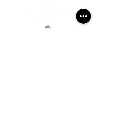
VPRAŠAJ FJ-PRODUKT
V primeru da bi naročili naš lesen okvir preko
spleta in neveste kako bi izbrali velikost ali
kakšen drugi detajl se lahko obrnete na nas in
nas kontaktirate:
041-440-702
040-376-420
040-814-086
produkt.fj@gmail.com