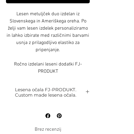
Lesen metuljček duo izdelan iz
Slovenskega in Ameriškega oreha. Po
želji vam lesen izdelek personaliziramo
in lahko izbirate med različnimi barvami
usnja z prilagodljivo elastiko za
pripenjanje.
Ročno izdelani leseni dodatki FJ-
PRODUKT
Lesena očala FJ-PRODUKT.
Custom made lesena očala.
LESENA OČALA PO MERI
FJ-PRODUKT
Vsak lesen okvir izdelamo popolnoma po
merah vašega obraza in okusa tako da, lahki
vedno sami izberete:
Brez recenzij
Osnovno obliko oz. model lesenega okvirja