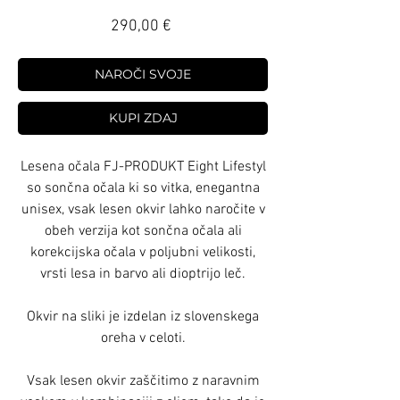
Price
290,00 €
NAROČI SVOJE
KUPI ZDAJ
Lesena očala FJ-PRODUKT Eight Lifestyl
so sončna očala ki so vitka, enegantna
unisex, vsak lesen okvir lahko naročite v
obeh verzija kot sončna očala ali
korekcijska očala v poljubni velikosti,
vrsti lesa in barvo ali dioptrijo leč.
Okvir na sliki je izdelan iz slovenskega
oreha v celoti.
Vsak lesen okvir zaščitimo z naravnim