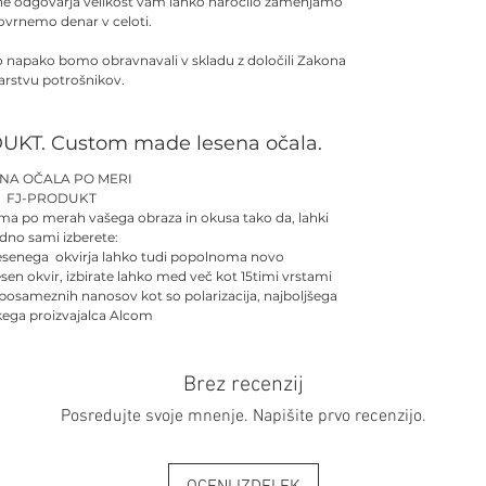
 ne odgovarja velikost vam lahko naročilo zamenjamo
povrnemo denar v celoti.
no napako bomo obravnavali v skladu z določili Zakona
arstvu potrošnikov.
UKT. Custom made lesena očala.
ENA OČALA PO MERI
FJ-PRODUKT
ma po merah vašega obraza in okusa tako da, lahki
dno sami izberete:
esenega okvirja lahko tudi popolnoma novo
esen okvir, izbirate lahko med več kot 15timi vrstami
 posameznih nanosov kot so polarizacija, najboljšega
kega proizvajalca Alcom
Brez recenzij
Posredujte svoje mnenje. Napišite prvo recenzijo.