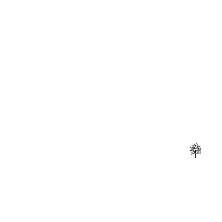
KOREKCIJSKA
O NAS
SONČNA
OČALA
OČALA