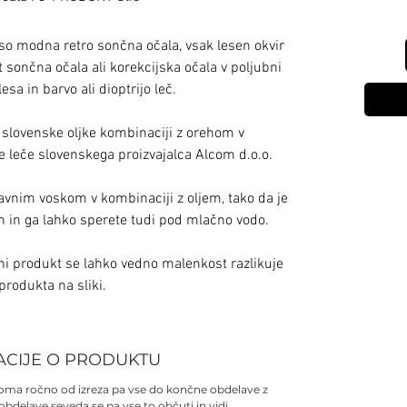
o modna retro sončna očala, vsak lesen okvir
t sončna očala ali korekcijska očala v poljubni
 lesa in barvo ali dioptrijo leč.
iz slovenske oljke kombinaciji z orehom v
ne leče slovenskega proizvajalca Alcom d.o.o.
avnim voskom v kombinaciji z oljem, tako da je
 in ga lahko sperete tudi pod mlačno vodo.
ni produkt se lahko vedno malenkost razlikuje
produkta na sliki.
ACIJE O PRODUKTU
lnoma ročno od izreza pa vse do končne obdelave z
 obdelave seveda se pa vse to občuti in vidi.