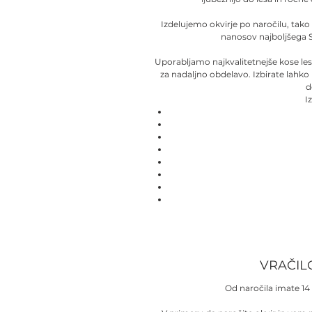
Izdelujemo okvirje po naročilu, tako
nanosov najboljšega 
Uporabljamo najkvalitetnejše kose le
za nadaljno obdelavo. Izbirate lahko
d
I
VRAČIL
Od naročila imate 14 