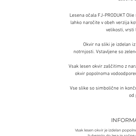
Lesena očala FJ-PRODUKT Olie s
lahko naročite v obeh verzija ko
velikosti, vrsti
Okvir na sliki je izdelan 
notrnjosti. Vstavljene so zele
Vsak lesen okvir zaščitimo z nar
okvir popolnoma vodoodporen
Vse slike so simbolične in konč
od 
INFORM
Vsak lesen okvir je izdelan popo
ljubeznijo do lesa in ročne