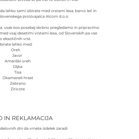
 da lahko sami izbirate med vrstami lesa, barvo leč in
Slovenskega proizvajalca Alcom d.o.o.
sa, vsak kos posebej skrbno pregledamo in pripravimo
 med vsaj desetimi vrstami lesa, od Slovenskih pa vse
o eksotičnih vrst.
zbirate lahko med:
Oreh
Javor
Ameriški oreh
Oljka
Tisa
Okameneli hrast
Zebrano
Ziricote
O IN REKLAMACIJA
delovnih dni da vrnete izdelek zaradi: