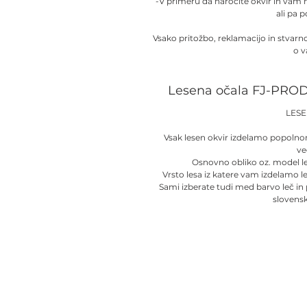
-V primeru da naročite okvir in vam
ali pa 
Vsako pritožbo, reklamacijo in stvar
o v
Lesena očala FJ-PROD
LES
Vsak lesen okvir izdelamo popolno
ve
Osnovno obliko oz. model l
Vrsto lesa iz katere vam izdelamo l
Sami izberate tudi med barvo leč in
slovens