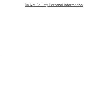
Do Not Sell My Personal Information
BLOG
KONTAKT
VPRAŠAJ
V primeru 
lesen okvi
neveste kako
ali kakšen d
obrnete
kon
04
04
produk
Partiz
2317
S