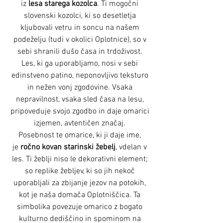
iz
lesa starega kozolca
. Ti mogočni
slovenski kozolci, ki so desetletja
kljubovali vetru in soncu na našem
podeželju (tudi v okolici Oplotnice), so v
sebi shranili dušo časa in trdoživost.
Les, ki ga uporabljamo, nosi v sebi
edinstveno patino, neponovljivo teksturo
in nežen vonj zgodovine. Vsaka
nepravilnost, vsaka sled časa na lesu,
pripoveduje svojo zgodbo in daje omarici
izjemen, avtentičen značaj.
Posebnost te omarice, ki ji daje ime,
je
ročno kovan starinski žebelj
, vdelan v
les. Ti žeblji niso le dekorativni element;
so replike žebljev, ki so jih nekoč
uporabljali za zbijanje jezov na potokih,
kot je naša domača Oplotniščica. Ta
simbolika povezuje omarico z bogato
kulturno dediščino in spominom na