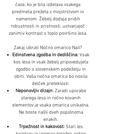
čase, ko je bila izdelava vsakega
predmeta prežeta z mojstrstvom in
namenom. Žebelj dodaja pridih
robustnosti in pristnosti, ustvarjajoč
zanimiv kontrast s toplo površino lesa.
Zakaj izbrati Nočno omarico Nail?
Edinstvena zgodba in dediščina:
Vsak
kos lesa in vsak žebelj pripovedujeta
zgodbo o slovenskem podeželju in
obrti. Vaša nočna omarica bo nosila
delček preteklosti.
Neponovljiv dizajn:
Zaradi uporabe
starega lesa in ročno kovanih
elementov je vsaka omarica unikatna.
Ne boste našli dveh popolnoma
enakih.
Trpežnost in kakovost:
Stari les
kozolcev je izjemno trpežen, ročno