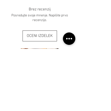
Brez recenzij
Posredujte svoje mnenje. Napišite prvo
recenzijo.
OCENI IZDELEK
Klubska Miza Živa
Cena
320,00 €