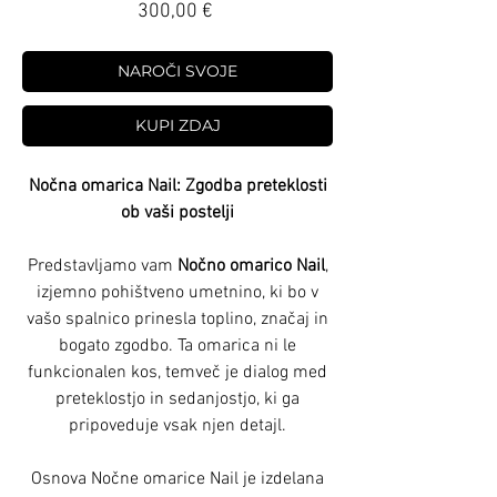
Price
300,00 €
NAROČI SVOJE
KUPI ZDAJ
Nočna omarica Nail: Zgodba preteklosti
ob vaši postelji
Predstavljamo vam
Nočno omarico Nail
,
izjemno pohištveno umetnino, ki bo v
vašo spalnico prinesla toplino, značaj in
bogato zgodbo. Ta omarica ni le
funkcionalen kos, temveč je dialog med
preteklostjo in sedanjostjo, ki ga
pripoveduje vsak njen detajl.
Osnova Nočne omarice Nail je izdelana